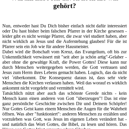
gehört?
Nun, entweder hast Du Dich bisher einfach nicht dafür interessiert
oder Du hast bisher beim falschen Pfarrer in der Kirche gesessen -
leider gibt es nicht wenige Pfarrer, die zwar viel studiert haben, aber
nicht wirklich an Jesus und die Auferstehung glauben! Für die ist
Pfarrer sein ein Job wie für andere Hausmeister.
Dabei wird die Botschaft vom Kreuz, das Evangelium, oft bis zur
Unkenntlichkeit verwässert mit "seit aber ja schön artig"-Gelaber -
aber ohne die gewaltige Kraft, die Power Gottes! Diese kann nur
durch Menschen weitergegeben werden, die Gott vertrauen und
Jesus zum Herrn ihres Lebens gemacht haben. Logisch, das da nicht
viel ´rüberkommt. Die Konsequenz daraus ist, dass sehr viele
Menschen die Kirchen verlassen haben. Weil das worauf es wirklich
ankommt nicht vorgelebt und vermittelt wird.
Tatsächlich nützt aber auch das schönste Gerede nichts - kein
Mensch kann einen anderen von Gott "überzeugen"! Das ist eine
ganz persönliche Geschichte zwischen Dir und Deinem Schöpfer!
Nur Gottes Geist kann einem Menschen die Augen für die Wahrheit
öffnen. Was aber "funktioniert": anderen Menschen zu erzählen und
vorzuleben was Gott, was Jesus im eigenen Leben verändert hat -
und natürlich das Wort Gottes, die Bibel, zu lesen und hören. Das