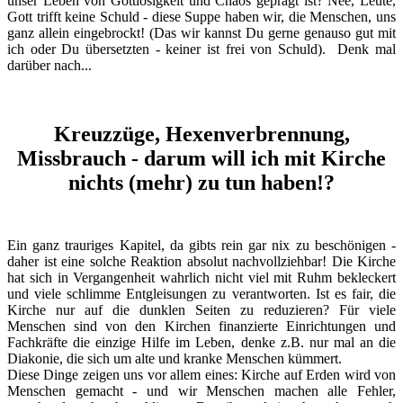
unser Leben von Gottlosigkeit und Chaos geprägt ist? Nee, Leute,
Gott trifft keine Schuld - diese Suppe haben wir, die Menschen, uns
ganz allein eingebrockt! (Das wir kannst Du gerne genauso gut mit
ich oder Du übersetzten - keiner ist frei von Schuld). Denk mal
darüber nach...
Kreuzzüge, Hexenverbrennung,
Missbrauch - darum will ich mit Kirche
nichts (mehr) zu tun haben!?
Ein ganz trauriges Kapitel, da gibts rein gar nix zu beschönigen -
daher ist eine solche Reaktion absolut nachvollziehbar! Die Kirche
hat sich in Vergangenheit wahrlich nicht viel mit Ruhm bekleckert
und viele schlimme Entgleisungen zu verantworten. Ist es fair, die
Kirche nur auf die dunklen Seiten zu reduzieren? Für viele
Menschen sind von den Kirchen finanzierte Einrichtungen und
Fachkräfte die einzige Hilfe im Leben, denke z.B. nur mal an die
Diakonie, die sich um alte und kranke Menschen kümmert.
Diese Dinge zeigen uns vor allem eines: Kirche auf Erden wird von
Menschen gemacht - und wir Menschen machen alle Fehler,