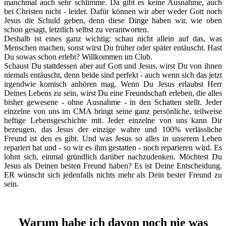
manchmal auch sehr schlimme. Da gibt es keine Ausnahme, auch
bei Christen nicht - leider. Dafür können wir aber weder Gott noch
Jesus die Schuld geben, denn diese Dinge haben wir, wie oben
schon gesagt, letztlich selbst zu verantworten.
Deshalb ist eines ganz wichtig: schau nicht allein auf das, was
Menschen machen, sonst wirst Du früher oder später entäuscht. Hast
Du sowas schon erlebt? Willkommen im Club.
Schaust Du stattdessen aber auf Gott und Jesus, wirst Du von ihnen
niemals entäuscht, denn beide sind perfekt - auch wenn sich das jetzt
irgendwie komisch anhören mag. Wenn Du Jesus erlaubst Herr
Deines Lebens zu sein, wirst Du eine Freundschaft erleben, die alles
bisher gewesene - ohne Ausnahme - in den Schatten stellt. Jeder
einzelne von uns im CMA bringt seine ganz persönliche, teilweise
heftige Lebensgeschichte mit. Jeder einzelne von uns kann Dir
bezeugen, das Jesus der einzige wahre und 100% verlässliche
Freund ist den es gibt. Und was Jesus so alles in unserem Leben
repariert hat und - so wir es ihm gestatten - noch reparieren wird. Es
lohnt sich, einmal gründlich darüber nachzudenken. Möchtest Du
Jesus als Deinen besten Freund haben? Es ist Deine Entscheidung.
ER wünscht sich jedenfalls nichts mehr als Dein bester Freund zu
sein.
Warum habe ich davon noch nie was