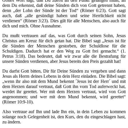
Gottes Wort sagt, daß Du zuerst an den Punkt gelangen mußt, an
dem Du erkennst, daß deine Sünden dich von Gott getrennt haben,
denn „der Lohn der Sünde ist der Tod“ (Römer 6:23). Gott sagt
auch, daß „alle gesündigt haben und seine Herrlichkeit nicht
verdienen“ (Römer 3:23). Dies gilt für alle Menschen, also auch für
dich und mich. Ohne Ausnahme.
Du mußt vertrauen auf das, was Gott durch seinen Sohn, Jesus
Christus am Kreuz für dich getan hat. Die Bibel sagt „Jesus ist für
die Sünden der Menschen gestorben, der Schuldlose für die
Schuldigen. Dadurch hat er den Weg zu Gott frei gemacht.“ (1.
Petrus 3:18). Das bedeutet, daß wir zwar alle die Bestrafung für
unsere Sünden verdienen, aber Jesus bereits den Preis gezahlt hat!
Du darfst Gott bitten, Dir für Deine Sünden zu vergeben und dann
Jesus als Herrn deines Lebens in dein Herz einladen. Die Bibel sagt:
„wenn ihr also mit dem Mund bekennt ´Jesus ist der Herr´ und mit
dem Herzen darauf vertraut, daß Gott ihn vom Tod auferweckt hat,
werdet ihr gerettet. Wer mit dem Herzen vertraut, wird von Gott
angenommen; und wer mit dem Mund bekennt, wird gerettet“
(Römer 10:9-10).
Also vertraue auf Ihn und lade Ihn ein, in dein Leben zu kommen
solange noch Gelegenheit ist, den Kurs, den du eingeschlagen hast,
zu ändern.