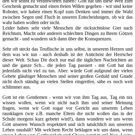
den wir selbst zu verantworten haben? Gott hat uns diese Welt zum
Geschenk gemacht und einen freien Willen gegeben - wir sind keine
Roboter, wir haben einen Kopf zum Denken und immer die Wahl
zwischen Segen und Fluch in unseren Entscheidungen, ob wir das
wahr haben wollen oder nicht.
Leider haben sehr viele Menschen die rücksichtslose Gier nach
Reichtum, Macht oder anderen schlechten Dingen zu Ihrem Götzen
gemacht - und wundern sich dann über die Konsquenzen.
Sehr oft steckt das Teuflische in uns selbst, in unserem Herzen und
dem was wir tun - auch deshalb ist der Antichrist der Herrscher
dieser Welt. Schau Dir doch nur mal die täglichen Nachrichten an
und die ganze Sch... die jeden Tag passiert - mit Gott hat das
jedenfalls nicht viel zu tun. Aber: würde Gott aufgrund der vielen
Gebete gläubiger Menschen und seiner großen Geduld und Gnade
nicht doch ständig an vielen Stellen eingreifen, sähe es noch weit
schlimmer aus.
Gott ist ein Gentlemen - wenn wir von ihm Tag aus, Tag ein nix
wissen wollen, wenn wir nicht nach ihm und seiner Meinung
fragen, wenn wir Gott sogar vor Gericht aus unserem Leben
rausklagen (wie z.B. manche Eltern die nicht wollen das in der
Schule morgens kurz gebetet wird!), dann wundern wir uns wenn
Gott unseren Wunsch respektiert und sich tatsächlich aus unserem
Leben raushält? Mit welchem Recht beklagen wir uns dann, wenn