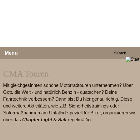
Menu
CMA Touren
Mit gleichgesinnten schöne Motorradtouren unternehmen? Über
Gott, die Welt - und natürlich Benzin - quatschen? Deine
Fahrtechnik verbessern? Dann bist Du hier genau richtig. Diese
und weitere Aktivitäten, wie z.B. Sicherheitstrainings oder
Soformaßnahmen am Unfallort speziell für Biker, organisieren wir
über das
Chapter Light & Salt
regelmäßig.